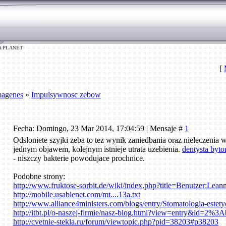
A PLANET
[
magenes
»
Impulsywnosc zebow
Fecha: Domingo, 23 Mar 2014, 17:04:59 | Mensaje #
1
Odsloniete szyjki zeba to tez wynik zaniedbania oraz nieleczenia 
jednym objawem, kolejnym istnieje utrata uzebienia.
dentysta byt
- niszczy bakterie powodujace prochnice.
Podobne strony:
http://www.fruktose-sorbit.de/wiki/index.php?title=Benutzer:Lea
http://mobile.usablenet.com/mt....13a.txt
http://www.alliance4ministers.com/blogs/entry/Stomatologia-estet
http://itbt.pl/o-naszej-firmie/nasz-blog.html?view=entry&id=2%3A
http://cvetnie-stekla.ru/forum/viewtopic.php?pid=38203#p38203