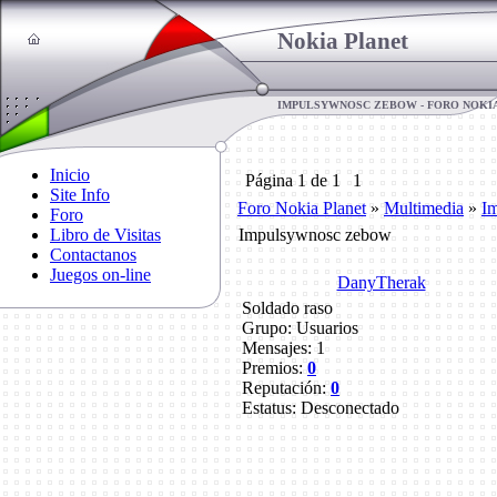
Nokia Planet
IMPULSYWNOSC ZEBOW - FORO NOKI
Inicio
Página
1
de
1
1
Site Info
Foro Nokia Planet
»
Multimedia
»
I
Foro
Libro de Visitas
Impulsywnosc zebow
Contactanos
Juegos on-line
DanyTherak
Soldado raso
Grupo: Usuarios
Mensajes:
1
Premios:
0
Reputación:
0
Estatus:
Desconectado