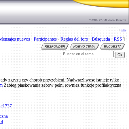
Viernes, 07 Ago 2026, 16:52:49
|
RSS
Mensajes nuevos
·
Participantes
·
Reglas del foro
·
Búsqueda
·
RSS
]
wady zgryzu czy chorob przyzebieni. Nadwrazliwosc istnieje tylko
om
Zabieg piaskowania zebow pelni rowniez funkcje profilaktyczna
nne1737
yczna
bl