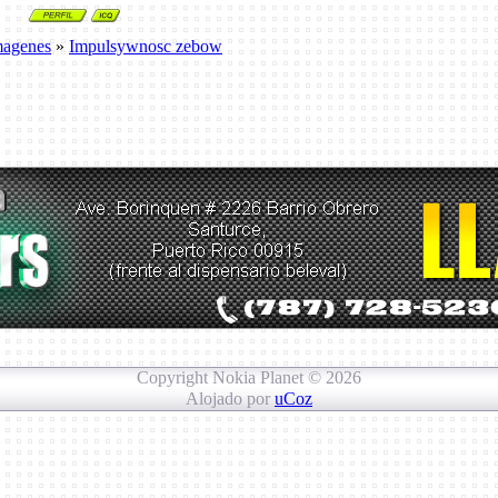
magenes
»
Impulsywnosc zebow
Copyright Nokia Planet © 2026
Alojado por
uCoz