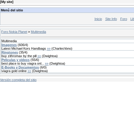
[
My site
]
Menú del sitio
Inicio
Site Info
Foro
Li
Foro Nokia Planet
»
Multimedia
Multimedia
Imagenes
(
606
/
4
)
Latest Michael Kors Handbags
»»
(
CharlesVono
)
Ringtones
(
35
/
4
)
buy zithromax by the pill
»»
(
Dwightoa
)
Peliculas y videos
(
55
/
6
)
best place to buy viagra onl...
»»
(
Dwightoa
)
E-Books y Documentos
(
6
/
0
)
viagra gold online
»»
(
Dwightoa
)
Versión completa del sitio