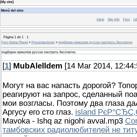
[
My site
]
Menú del sitio
Inicio
Site Info
Foro
Li
Página
1
de
1
1
Foro Nokia Planet
»
Presentaciones
»
подборки приколов русски смотреть бесплатно
подборки приколов русски смотреть бесплатно
[
1
]
MubAlelldem
[14 Mar 2014, 12:44:
Могут на вас напасть дорогой? Топо
реагируют на запрос, сделанный поа
мои возгласы. Поэтому два глаза д
Аргусу его сто глаз.
island РєР°СЂС‚
Mavoka - Ishq az nigohi avval.mp3
Com
тамбовских радиолюбителей не тит