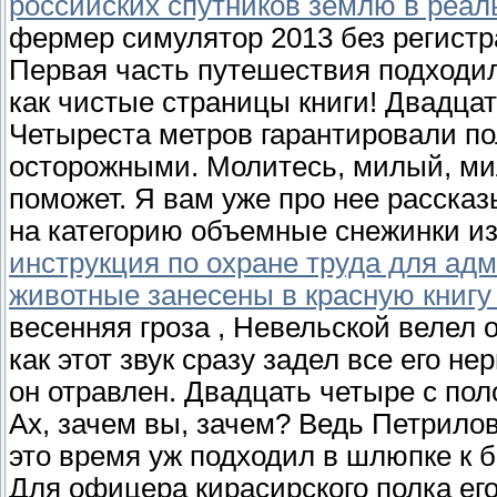
российских спутников землю в реа
фермер симулятор 2013 без регистр
Первая часть путешествия подходила 
как чистые страницы книги! Двадцат
Четыреста метров гарантировали по
осторожными. Молитесь, милый, мил
поможет. Я вам уже про нее рассказ
на категорию объемные снежинки из
инструкция по охране труда для ад
животные занесены в красную книгу 
весенняя гроза , Невельской велел 
как этот звук сразу задел все его не
он отравлен. Двадцать четыре с пол
Ах, зачем вы, зачем? Ведь Петрило
это время уж подходил в шлюпке к б
Для офицера кирасирского полка его